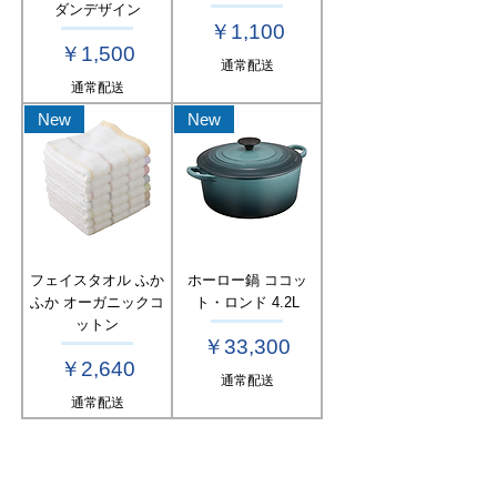
ダンデザイン
価格
￥1,100
価格
￥1,500
通常配送
通常配送
New
New
フェイスタオル ふか
ホーロー鍋 ココッ
ふか オーガニックコ
ト・ロンド 4.2L
ットン
価格
￥33,300
価格
￥2,640
通常配送
通常配送