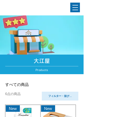
大江屋
Products
すべての商品
6点の商品
フィルター・並び替え
New
New