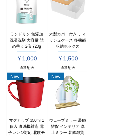
ランドリン 無添加
木製カバー付き ティ
洗濯洗剤 大容量 詰
ッシュケース 多機能
め替え 2倍 720g
収納ボックス
価格
価格
￥1,000
￥1,500
通常配送
通常配送
New
New
マグカップ 350ml 1
ウェーブミラー 装飾
個入 食洗機対応 電
雑貨 インテリア 卓
子レンジ対応 北欧モ
上ミラー 装飾雑貨